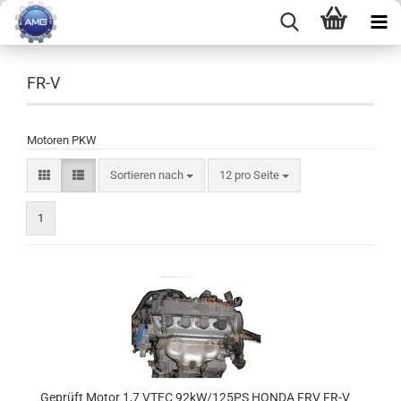
FR-V
Motoren PKW
Sortieren nach
12 pro Seite
1
Geprüft Motor 1,7 VTEC 92kW/125PS HONDA FRV FR-V