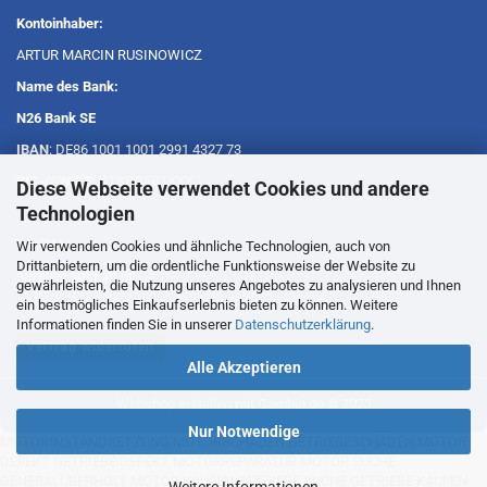
Kontoinhaber:
ARTUR MARCIN RUSINOWICZ
Name des Bank:
N26 Bank SE
IBAN
: DE86 1001 1001 2991 4327 73
BIC-/SWIFT
: NTSBDEB1XXX
Diese Webseite verwendet Cookies und andere
Technologien
PAYPAL:
Wir verwenden Cookies und ähnliche Technologien, auch von
Drittanbietern, um die ordentliche Funktionsweise der Website zu
paypal@amg-art.de
gewährleisten, die Nutzung unseres Angebotes zu analysieren und Ihnen
ein bestmögliches Einkaufserlebnis bieten zu können. Weitere
Informationen finden Sie in unserer
Datenschutzerklärung
.
Vertrag widerrufen
Alle Akzeptieren
Webshop erstellen
mit Gambio.de © 2023
Nur Notwendige
MOTORINSTANDSETZUNG MOTORSCHÄDEN GETRIEBESCHÄDEN MOTOR
DEFEKT GETRIEBE DEFEKT MOTORREPARATUR MOTOR SUCHE
GENERALÜBERHOLT MOTOR KAUFEN GETRIEBE SUCHE GETRIEBE KAUFEN