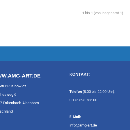
1
bis
1
(von insgesamt
1
)
KONTAKT:
W.AMG-ART.DE
Artur Rusinowicz
Telefon
(8.00 bis 22.00 Uhr):
hesweg 6
0 176 398 736 00
7 Enkenbach-Alsenborn
schland
E-Mail:
info@amg-art.de