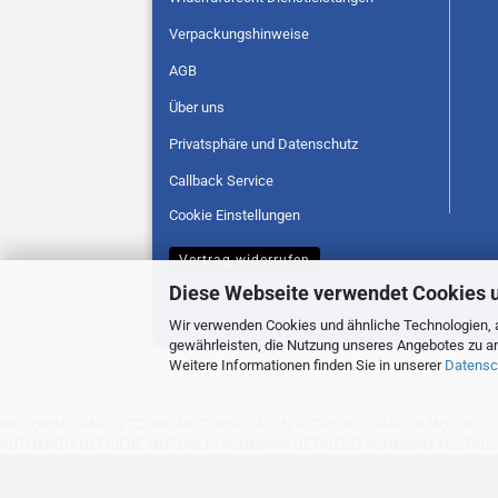
Verpackungshinweise
AGB
Über uns
Privatsphäre und Datenschutz
Callback Service
Cookie Einstellungen
Vertrag widerrufen
Diese Webseite verwendet Cookies 
Wir verwenden Cookies und ähnliche Technologien, a
gewährleisten, die Nutzung unseres Angebotes zu an
Weitere Informationen finden Sie in unserer
Datensc
MOTORINSTANDSETZUNG MOTORSCHÄDEN GETRIEBESCHÄDEN MOTOR DEFE
AUTOMATIKGETRIEBE MOTORENFACHMANN GETRIEBEFACHMANN AUSTAUSC