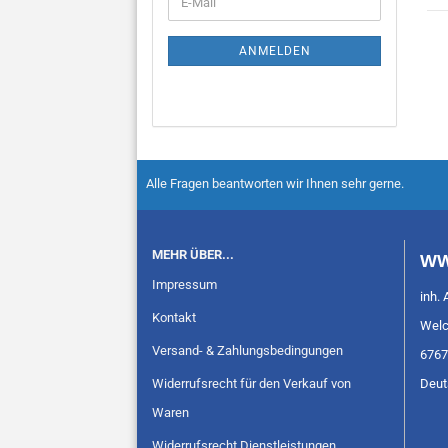
ANMELDEN
Alle Fragen beantworten wir Ihnen sehr gerne.
MEHR ÜBER...
WW
Impressum
inh. 
Kontakt
Welc
Versand- & Zahlungsbedingungen
6767
Widerrufsrecht für den Verkauf von
Deut
Waren
Widerrufsrecht Dienstleistungen