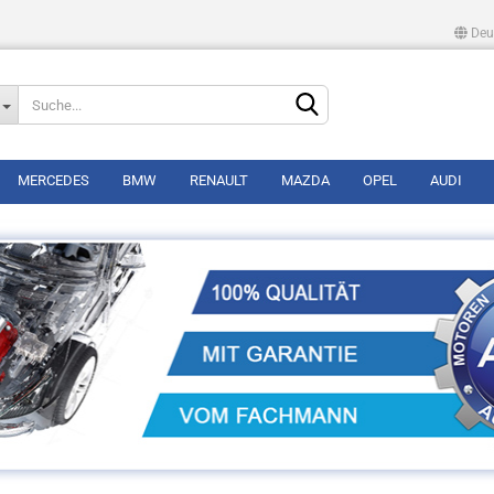
Deu
Lieferland
MERCEDES
BMW
RENAULT
MAZDA
OPEL
AUDI
Konto erstellen
Passwort vergessen?