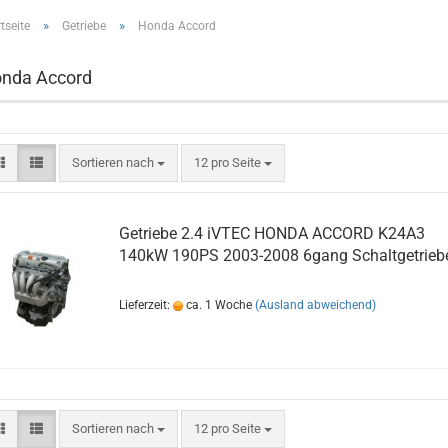
»
»
tseite
Getriebe
Honda Accord
nda Accord
Sortieren nach
12 pro Seite
Getriebe 2.4 iVTEC HONDA ACCORD K24A3
140kW 190PS 2003-2008 6gang Schaltgetrieb
Lieferzeit:
ca. 1 Woche
(Ausland abweichend)
Sortieren nach
12 pro Seite