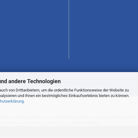
und andere Technologien
Webshop erstellen
mit Gambio.de © 2023
uch von Drittanbietern, um die ordentliche Funktionsweise der Website zu
alysieren und Ihnen ein bestmögliches Einkaufserlebnis bieten zu können.
hutzerklärung
.
KT GETRIEBE DEFEKT MOTORREPARATUR MOTOR SUCHE GENERALÜBERHOL
HMOTOR AUSTAUSCHGETRIEBE TEILWEISE ERNEUERT