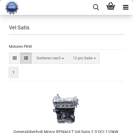
Vel Satis
Motoren PKW
Sortieren nach
12 pro Seite
1
Generalüberholt Motor RENAULT Vel Satis 2.0 DCI 110kW