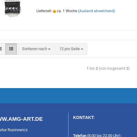
Lieferzeit:
ca. 1 Woche
(Ausland abweichend)
Sortieren nach
12 pro Seite
1
bis
2
(von insgesamt
2
)
KONTAKT:
W.AMG-ART.DE
Artur Rusinowicz
Telefon
(8.00 bis 22.00 Uhr):