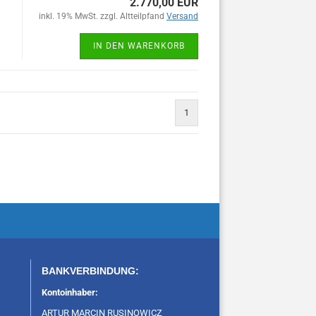
2.770,00 EUR
inkl. 19% MwSt. zzgl. Altteilpfand
Versand
IN DEN WARENKORB
1
BANKVERBINDUNG:
Kontoinhaber:
ARTUR MARCIN RUSINOWICZ