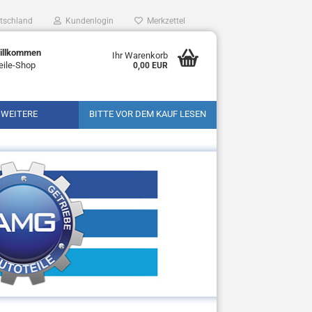
tschland
Kundenlogin
Merkzettel
Willkommen
Ihr Warenkorb
eile-Shop
0,00 EUR
WEITERE
BITTE VOR DEM KAUF LESEN