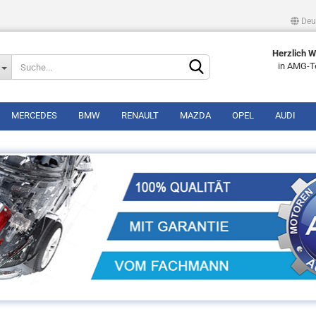
Deu
Lieferland
Herzlich 
in AMG-T
MERCEDES
BMW
RENAULT
MAZDA
OPEL
AUDI
Konto erstellen
Passwort vergessen?