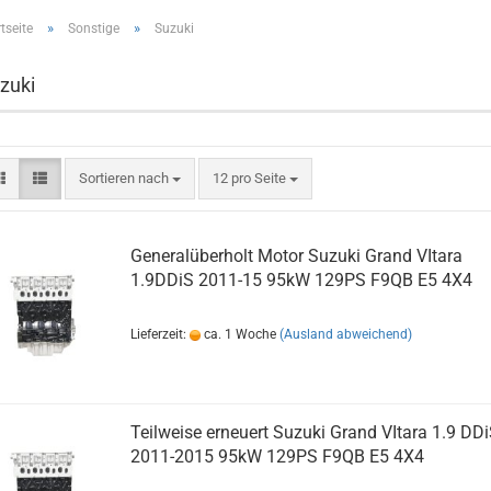
»
»
tseite
Sonstige
Suzuki
zuki
Sortieren nach
12 pro Seite
Generalüberholt Motor Suzuki Grand VItara
1.9DDiS 2011-15 95kW 129PS F9QB E5 4X4
Lieferzeit:
ca. 1 Woche
(Ausland abweichend)
Teilweise erneuert Suzuki Grand VItara 1.9 DD
2011-2015 95kW 129PS F9QB E5 4X4