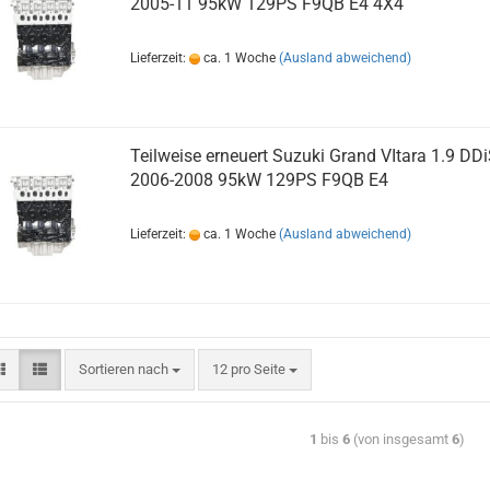
2005-11 95kW 129PS F9QB E4 4X4
Lieferzeit:
ca. 1 Woche
(Ausland abweichend)
Teilweise erneuert Suzuki Grand VItara 1.9 DD
2006-2008 95kW 129PS F9QB E4
Lieferzeit:
ca. 1 Woche
(Ausland abweichend)
Sortieren nach
12 pro Seite
1
bis
6
(von insgesamt
6
)