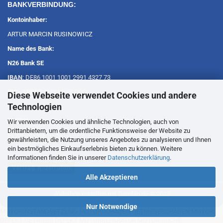
BANKVERBINDUNG:
Kontoinhaber:
ARTUR MARCIN RUSINOWICZ
Name des Bank:
N26 Bank SE
IBAN
: DE86 1001 1001 2991 4327 73
BIC-/SWIFT
: NTSBDEB1XXX
Diese Webseite verwendet Cookies und andere
Technologien
PAYPAL:
Wir verwenden Cookies und ähnliche Technologien, auch von
Drittanbietern, um die ordentliche Funktionsweise der Website zu
paypal@amg-art.de
gewährleisten, die Nutzung unseres Angebotes zu analysieren und Ihnen
ein bestmögliches Einkaufserlebnis bieten zu können. Weitere
Informationen finden Sie in unserer
Datenschutzerklärung
.
Vertrag widerrufen
Alle Akzeptieren
Webshop erstellen
mit Gambio.de © 2023
Nur Notwendige
MOTORINSTANDSETZUNG MOTORSCHÄDEN GETRIEBESCHÄDEN MOTOR
DEFEKT GETRIEBE DEFEKT MOTORREPARATUR MOTOR SUCHE