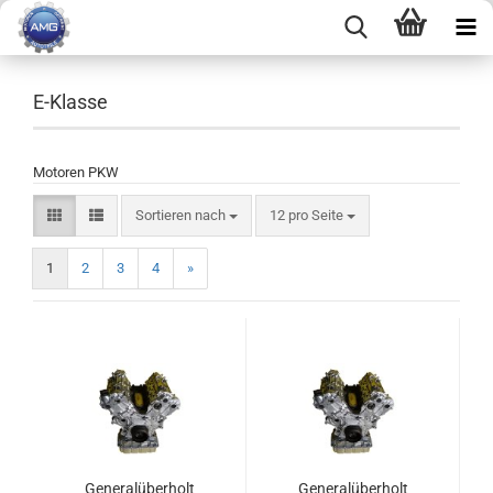
E-Klasse
Motoren PKW
Sortieren nach
12 pro Seite
1
2
3
4
»
Generalüberholt
Generalüberholt