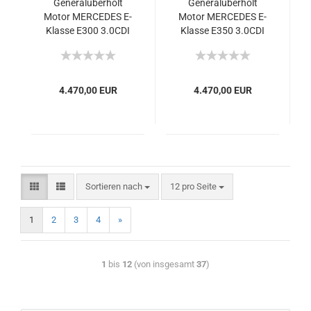
Generalüberholt
Generalüberholt
Motor MERCEDES E-
Motor MERCEDES E-
Klasse E300 3.0CDI
Klasse E350 3.0CDI
OM642 2009 170kW
OM642 2009 155kW
231PS
211PS
4.470,00 EUR
4.470,00 EUR
Sortieren nach
12 pro Seite
1
2
3
4
»
1
bis
12
(von insgesamt
37
)