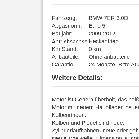
Fahrzeug:
BMW 7ER 3.0D
Abgasnorm:
Euro 5
Baujahr:
2009-2012
Antriebsachse:
Heckantrieb
Km Stand:
0 km
Anbauteile:
Ohne anbauteile
Garantie:
24 Monate- Bitte A
Weitere Details:
Motor ist Generalüberholt, das heiß
Motor mit neuem Hauptlager, neue
Kolbenringen.
Kolben und Pleuel sind neue.
Zylinderlaufbahnen- neue oder geh
Neu Kurbelwelle, Dimension ist nom