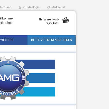
tschland
Kundenlogin
Merkzettel
Willkommen
Ihr Warenkorb
eile-Shop
0,00 EUR
WEITERE
BITTE VOR DEM KAUF LESEN