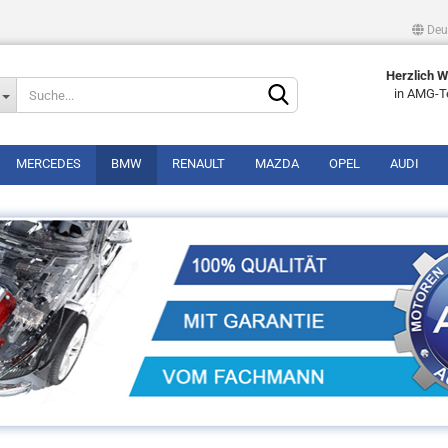
Deu
Lieferland
Herzlich 
in AMG-T
MERCEDES
BMW
RENAULT
MAZDA
OPEL
AUDI
Konto erstellen
Passwort vergessen?