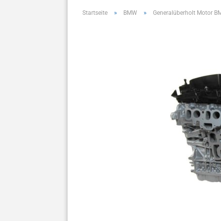
»
»
Startseite
BMW
Generalüberholt Motor 