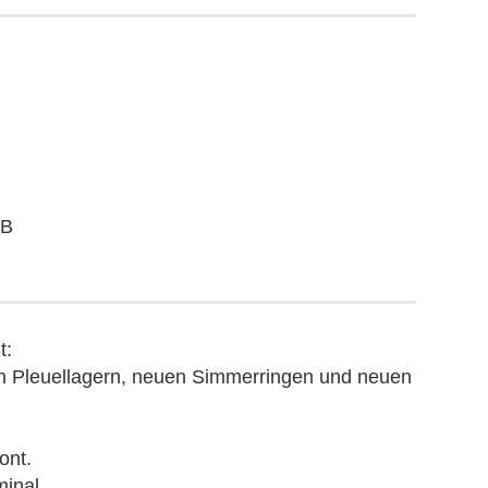
GB
t:
n Pleuellagern, neuen Simmerringen und neuen
ont.
inal.