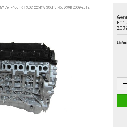
BMW 7er 740d F01 3.0D 225KW 306PS N57D30B 2009-2012
Gene
F01
200
Liefer