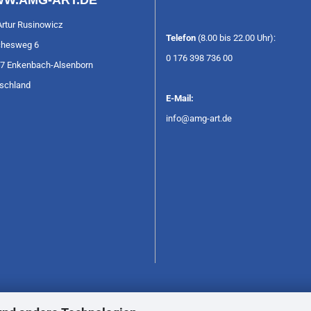
W.AMG-ART.DE
Artur Rusinowicz
Telefon
(8.00 bis 22.00 Uhr):
hesweg 6
0 176 398 736 00
7 Enkenbach-Alsenborn
schland
E-Mail:
info@amg-art.de