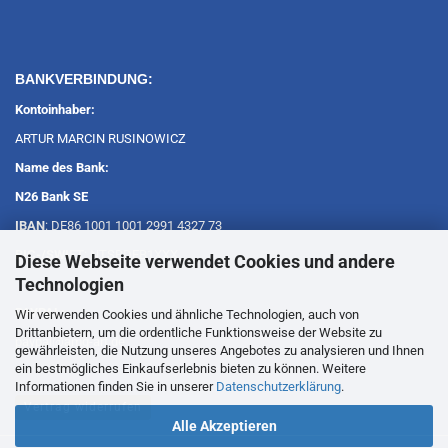
BANKVERBINDUNG:
Kontoinhaber:
ARTUR MARCIN RUSINOWICZ
Name des Bank:
N26 Bank SE
IBAN
: DE86 1001 1001 2991 4327 73
BIC-/SWIFT
: NTSBDEB1XXX
Diese Webseite verwendet Cookies und andere
Technologien
PAYPAL:
Wir verwenden Cookies und ähnliche Technologien, auch von
Drittanbietern, um die ordentliche Funktionsweise der Website zu
paypal@amg-art.de
gewährleisten, die Nutzung unseres Angebotes zu analysieren und Ihnen
ein bestmögliches Einkaufserlebnis bieten zu können. Weitere
Informationen finden Sie in unserer
Datenschutzerklärung
.
Vertrag widerrufen
Alle Akzeptieren