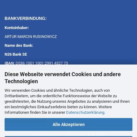
BANKVERBINDUNG:
Kontoinhaber:
ARTUR MARCIN RUSINOWICZ
Name des Bank:
N26 Bank SE
IBAN
: DE86 1001 1001 2991 4327 73
BIC-/SWIFT
: NTSBDEB1XXX
Diese Webseite verwendet Cookies und andere
Technologien
PAYPAL:
Wir verwenden Cookies und ähnliche Technologien, auch von
Drittanbietern, um die ordentliche Funktionsweise der Website zu
paypal@amg-art.de
gewährleisten, die Nutzung unseres Angebotes zu analysieren und Ihnen
ein bestmögliches Einkaufserlebnis bieten zu können. Weitere
Informationen finden Sie in unserer
Datenschutzerklärung
.
Vertrag widerrufen
Alle Akzeptieren
Webshop erstellen
mit Gambio.de © 2023